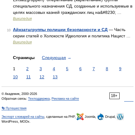
специального назначения СД, созданные и используемые в
целях массовых казней гражданских лиц на&#8230; …
Википедия
Айнзатцгруппы полиции безопасности и СД
— Часть
10
серии статей о Холокосте Идеология и политика Нацист …
Википедия
Страницы
Следующая
→
1
2
3
4
5
6
7
8
9
10
11
12
13
© Академик, 2000-2026
18+
Обратная связь:
Техподдержка
,
Реклама на сайте
👣 Путешествия
Экспорт словарей на сайты
, сделанные на PHP,
Joomla,
Drupal,
WordPress, MODx.