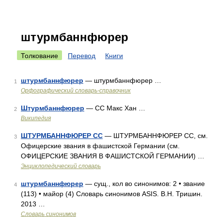
штурмбаннфюрер
Толкование
Перевод
Книги
штурмбаннфюрер
— штурмбаннфюрер …
1
Орфографический словарь-справочник
Штурмбаннфюрер
— СС Макс Хан …
2
Википедия
ШТУРМБАННФЮРЕР СС
— ШТУРМБАННФЮРЕР СС, см.
3
Офицерские звания в фашистской Германии (см.
ОФИЦЕРСКИЕ ЗВАНИЯ В ФАШИСТСКОЙ ГЕРМАНИИ) …
Энциклопедический словарь
штурмбаннфюрер
— сущ., кол во синонимов: 2 • звание
4
(113) • майор (4) Словарь синонимов ASIS. В.Н. Тришин.
2013 …
Словарь синонимов