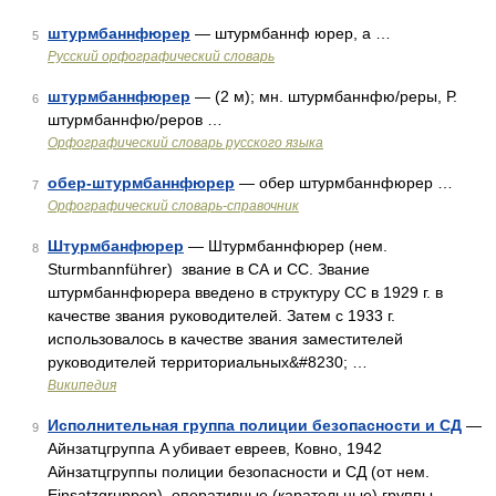
штурмбаннфюрер
— штурмбаннф юрер, а …
5
Русский орфографический словарь
штурмбаннфюрер
— (2 м); мн. штурмбаннфю/реры, Р.
6
штурмбаннфю/реров …
Орфографический словарь русского языка
обер-штурмбаннфюрер
— обер штурмбаннфюрер …
7
Орфографический словарь-справочник
Штурмбанфюрер
— Штурмбаннфюрер (нем.
8
Sturmbannführer) звание в СА и СС. Звание
штурмбаннфюрера введено в структуру СС в 1929 г. в
качестве звания руководителей. Затем с 1933 г.
использовалось в качестве звания заместителей
руководителей территориальных&#8230; …
Википедия
Исполнительная группа полиции безопасности и СД
—
9
Айнзатцгруппа A убивает евреев, Ковно, 1942
Айнзатцгруппы полиции безопасности и СД (от нем.
Einsatzgruppen) оперативные (карательные) группы